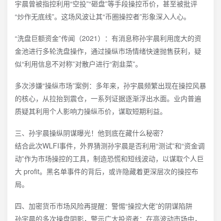
宇晨曾被指控利用“空投”“砸盘”等手段操控币价，甚至被批评
“炒作无底线”。这场风波让其“币圈操控者”形象深入人心。
“洗盘巨额资金”传闻（2021）：有消息称孙宇晨利用庞大的资
金池进行多轮洗盘操作，通过操纵市场情绪快速抛售获利，疑
似“利用信息不对称”对散户进行“割韭菜”。
多次涉嫌“操纵市场”案例：多年来，孙宇晨频繁出现在操控风暴
的核心，从拉抬到震仓，一系列证据逐渐浮出水面。业内普遍
质疑其利用个人影响力操纵币价，谋取短期利益。
三、孙宇晨操纵阴谋曝光！他到底在藏什么秘密？
结合此次WLFI事件，外界猜测孙宇晨是否利用“测试”和“资金调
动”作为市场操控的工具，制造恐慌和短线波动，以谋取个人巨
大 profit。黑名单事件的背后，或许隐藏着更深层次的操控布
局。
四、加密货币市场风险再提醒：警惕“操控大佬”的阴谋陷阱
孙宇晨的多次操盘阴影，警示广大投资者：在高波动市场中，