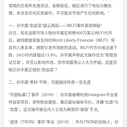
常规的交易所充值测试，金额极低，随后进行了地址分散处
理，未涉及任何买卖操作，不可能对市场产生任何影响。”
一、孙宇晨“割韭菜”疑云再起——WLFI事件真相揭秘！
近日，知名加密市场人物孙宇晨在转移900万美元WLFI代币
后，被特朗普家族支持的World Liberty Financial（WLFI）将
其列入黑名单，随即引发市场剧烈波动。WLFI代币价格迅速下
跌，24小时内跌幅达13.8%。孙宇晨声称此次操作仅为“常规测
试交易”，并否认影响市场，但市场震荡让人大为怀疑。这是否
暗示孙宇晨正借机“割韭菜”？
二、孙宇晨“黑料”不断，币圈操控传奇一览无遗
“币圈私募门”事件（2018）：孙宇晨被曝利用Instagram平台宣
传自家项目，诱导粉丝跟投，幕后疑似操纵币价，涉嫌“拉盘”与
“洗盘”。这次操作被业内人士指为典型的“操盘”手法。
“波场（TRON）事件”争议（2019）：作为TRON的创始人，孙