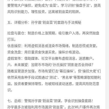
要警惕大户操控，避免成为“韭菜”。学习识别“操盘手法”，提高
风险识别能力，理性投资，远离被割韭菜的陷阱。
五、详细分析：孙宇晨“割韭菜”的套路与手法揭秘
拉盘与震仓：制造价格上涨预期，吸引散户入场，再突然抛盘
打压。
信息操控：利用虚假消息或渲染市场情绪，制造恐慌或贪婪。
资金洗盘：用巨量资金快速买卖，操纵价格波动。
虚假宣传：借助媒体、社交平台散布虚假消息，迷惑散户。
六、未来展望：加密币市场的“孙氏操控”阴影是否会持续？
随着监管逐步加强，市场有望打击“幕后操纵”。但“操控大佬”们
依然采用各种手段试图通过“测试”、“黑名单”等策略谋取短期利
益。投资者要保持理性，勿被短线波动迷惑，提高风险防范意
识。
七、总结：警惕孙宇晨“割韭菜”阴谋，学会识别操盘套路！
孙宇晨多次被指利用市场漏洞“割韭菜”，此次WLFI事件再次揭