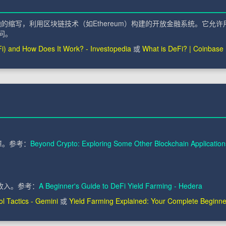
e）是去中心化金融的缩写，利用区块链技术（如Ethereum）构建的开放金融系
访问。
Fi) and How Does It Work? - Investopedia
或
What is DeFi? | Coinbase
障。参考：
Beyond Crypto: Exploring Some Other Blockchain Application
。
动收入。参考：
A Beginner's Guide to DeFi Yield Farming - Hedera
ol Tactics - Gemini
或
Yield Farming Explained: Your Complete Beginne