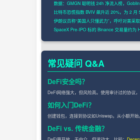
数据：GMGN 聪明钱 24h 净流入榜，Gobli
比特币恐慌指数 BVIV 飙升近 20%，为 2 
伊朗议员称“美国人只懂武力”，呼吁对美采
SpaceX Pre-IPO 标的 Binance 交易量约为 Hyp
常见疑问 Q&A
DeFi安全吗？
DeFi网络强大，但风险高。使用审计过的协议
如何入门DeFi？
创建钱包，连接到协议如Uniswap。从小额开
DeFi vs. 传统金融？
DeFi更开放、无中介，但波动大。比较：
Decent