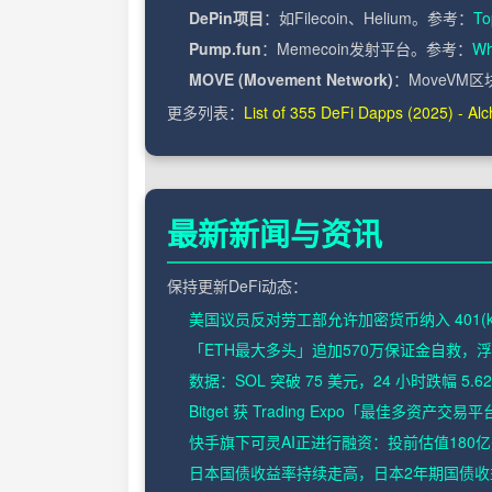
DePin项目
：如Filecoin、Helium。参考：
To
Pump.fun
：Memecoin发射平台。参考：
Wh
MOVE (Movement Network)
：MoveVM
更多列表：
List of 355 DeFi Dapps (2025) - Al
最新新闻与资讯
保持更新DeFi动态：
美国议员反对劳工部允许加密货币纳入 401(k
「ETH最大多头」追加570万保证金自救，浮
数据：SOL 突破 75 美元，24 小时跌幅 5.6
Bitget 获 Trading Expo「最佳多资产交
快手旗下可灵AI正进行融资：投前估值180亿
日本国债收益率持续走高，日本2年期国债收益