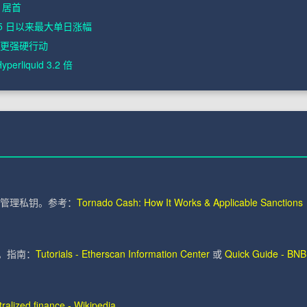
n 居首
月 5 日以来最大单日涨幅
取更强硬行动
erliquid 3.2 倍
，管理私钥。参考：
Tornado Cash: How It Works & Applicable Sanctions
始。指南：
Tutorials - Etherscan Information Center
或
Quick Guide - BNB
ralized finance - Wikipedia