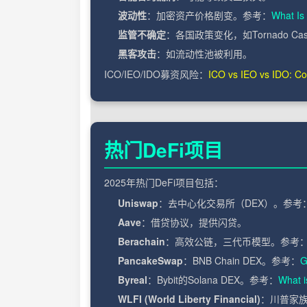
波动性
：加密资产价格剧变。参考：
What Is
监管不确定
：各国政策变化，如Tornado C
黑客攻击
：如流动性池被利用。
ICO/IEO/IDO募资风险：
ICO vs IEO vs IDO: C
热门DeFi项目
2025年热门DeFi项目包括：
Uniswap
：去中心化交易所（DEX）。参考
Aave
：借贷协议，提供闪贷。
Berachain
：高效公链，三代币模型。参考
PancakeSwap
：BNB Chain DEX。参考：
G
Byreal
：Bybit的Solana DEX。参考：
What i
WLFI (World Liberty Financial)
：川普家族