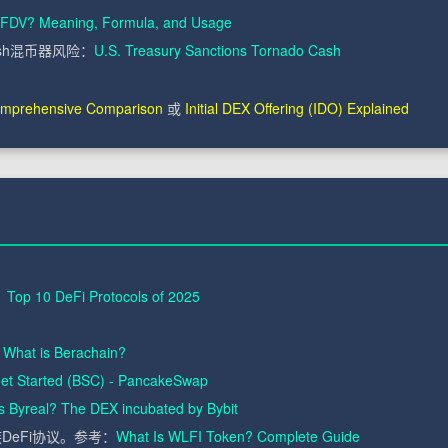
 FDV? Meaning, Formula, and Usage
ash混币器风险：
U.S. Treasury Sanctions Tornado Cash
omprehensive Comparison
或
Initial DEX Offering (IDO) Explained
：
Top 10 DeFi Protocols of 2025
：
What is Berachain?
et Started (BSC) - PancakeSwap
s Byreal? The DEX incubated by Bybit
DeFi协议。参考：
What Is WLFI Token? Complete Guide