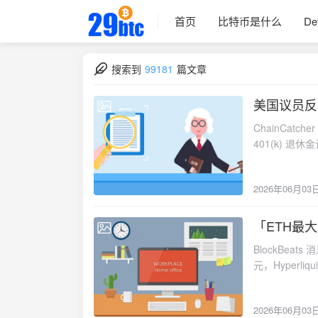
首页
比特币是什么
De
搜索到
99181
篇文章
美国议员反
2026-06-03
ChainCatc
401(k) 
2026年06月03
「ETH最
2026-06-03
BlockBeats
元，Hyperl
高点一度达 51
算，已亏近本金
2026年06月03
ETH 持续走