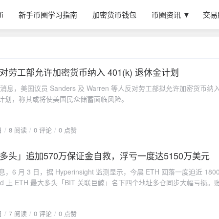
fi
新手币圈学习指南
加密货币钱包
币圈资讯 ▼
交易
对劳工部允许加密货币纳入 401(k) 退休金计划
her 消息，美国议员 Sanders 及 Warren 等人反对劳工部拟允许加密货币纳
退休金计划，称其或将使美国民众储蓄面临风险。
日
8 阅读
0 评论
0 点赞
大多头」追加570万保证金自救，浮亏一度达5150万美元
 消息，6 月 3 日，据 Hyperinsight 监测显示，今晨 ETH 回落一度迫近 180
iquid 上 ETH 最大多头「BIT 关联巨鲸」名下四个地址多仓同步大幅亏损
50 万美元，目前小幅收窄至 4750 万美元。以其约 1650 万美元的建仓
的三倍。此前监测显示，其名下其中一地址清算价高至 1716 美元。受
日
7 阅读
0 评论
0 点赞
低，为避免触发强平，该地址于过去 6 小时内紧急向其中三个地址补足保