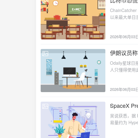
比特币恐慌指
2026-06-03
ChainCatc
以来最大单日涨
经历两个月平
5 月高点 82
2026年06月03
跌是有序抛售而
升。该指数走
大幅飙升是否
伊朗议员称
2026-06-03
Odaily星
人只懂得使用
为作出更强烈的
2026年06月03
SpaceX Pr
2026-06-03
吴说获悉，据 Blo
易量约为 Hype
均小时深度为 1
流动性则更佳