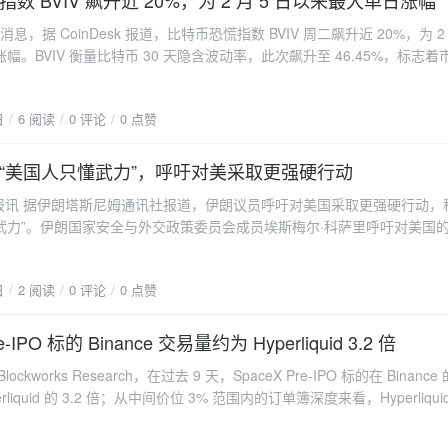
数 BVIV 飙升近 20%，为 2 月 5 日以来最大单日涨幅
her 消息，据 CoinDesk 报道，比特币恐慌指数 BVIV 周二飙升近 20%，为 2 
幅。BVIV 衡量比特币 30 天隐含波动率，此次飙升至 46.45%，标志着
静后重新出现恐慌情绪。过去两个月比特币市场情绪一直保持平静，即使
,000 美元跌至 75,000 美元，BVIV 仍徘徊在 40% 的年内低点附近，表明
日
6 阅读
0 评论
0 点赞
非恐慌。但周二比特币现货价格下跌超 6% 至 66,000 美元，BVIV 随
势越来越像华尔街的 VIX 恐慌指数，与比特币现货价格呈现反向相关性。
只是一日波动还是持续波动周期的开始，仍有待观察。
“美国人只懂武力”，呼吁对美采取更强硬行动
球日报讯 据伊朗塔斯尼姆通讯社报道，伊朗议员呼吁对美国采取更强硬行动，
武力”。伊朗国家安全与外交政策委员会成员埃斯梅尔·科萨里呼吁对美国
反应，称美国的举动源于他们的“撒旦心态”。(金十)
日
2 阅读
0 评论
0 点赞
e-IPO 标的 Binance 交易量约为 Hyperliquid 3.2 倍
ckworks Research，在过去 9 天，SpaceX Pre-IPO 标的在 Binanc
rliquid 的 3.2 倍；从中间价位 3% 范围内的订单簿深度来看，Hyperliqui
8.26 万美元，而币安为 9.31 万美元，即对于大额交易者来说，Hyperliqu
。