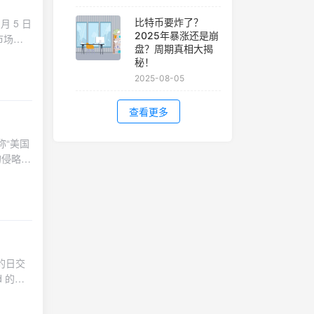
月 5 日
比特币要炸了？
2025年暴涨还是崩
市场在
盘？周期真相大揭
上周从
秘！
当时的下
2025-08-05
之急剧上
周二的
查看更多
称“美国
的侵略行
e 的日交
d 的平
id 的