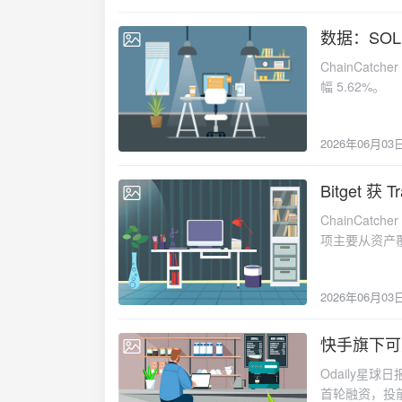
计约 574 万
合计做多 12 
数据：SOL 
2026-06-03
算，其综合入场均
ChainCatc
属，多次接收来
幅 5.62%。
HyperInsi
权限），即可
2026年06月03
Bitget 
2026-06-03
ChainCatc
项主要从资产
新等维度进行评
其 UEX 全景
2026年06月03
为「为什么区
施，从资产发
演进。随着代
快手旗下可
2026-06-03
与加密市场的
Odaily星球
首轮融资，投前估