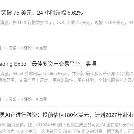
美元。经此补充后，最近清算线已下移至 1573 美元。该巨鲸目前在 Hyperliq
万枚 ETH（约 2.24 亿美元），整体加权杠杆约 18 倍。以各地址资金占
突破 75 美元，24 小时跌幅 5.62%
价约 2270 美元。据悉，该地址系数字金融服务集团 BIT（原 Matrixpo
her 消息，据 HTX 行情数据显示，SOL 突破 75 美元，现报 75.09 美元，2
自其名下的资金转入，此前曾以数亿规模做多 ETH，盈超 5000 万美元
ght Bot 已上线。添加 @HyperInsightBot 至TG社群并设为管理员（需开启
自动同步链上资讯。
日
3 阅读
0 评论
0 点赞
获 Trading Expo「最佳多资产交易平台」奖项
her 消息，Bitget 受邀出席 Trading Expo，并荣获“最佳多资产交易平台”
覆盖范围、交易产品丰富度、平台流动性、用户体验、全球化服务能力及
选，体现了行业对 Bitget 在多资产交易生态建设方面的认可，也进一步
交易所战略在市场中的持续影响力。 活动期间，Bitget CEO Gracy Chen
日
5 阅读
0 评论
0 点赞
块链将彻底改变金融」的主题演讲。她表示，区块链正在重塑全球金融基
行、交易撮合到清算结算，金融市场正朝着更加开放、高效和全球可访问
币化股票、稳定币、链上金融产品以及 CFD 等多资产交易产品的发展，
灵AI正进行融资：投前估值180亿美元，计划2027年赴
边界正在加速融合，用户也将能够在更统一的账户体系中参与全球市场机
日报讯 据消息称，快手(01024.HK)旗下视频生成业务可灵 AI 正在进行分拆
值为 180 亿美元。这也是可灵 AI 的 Pre-IPO 轮融资。据了解到，可灵 