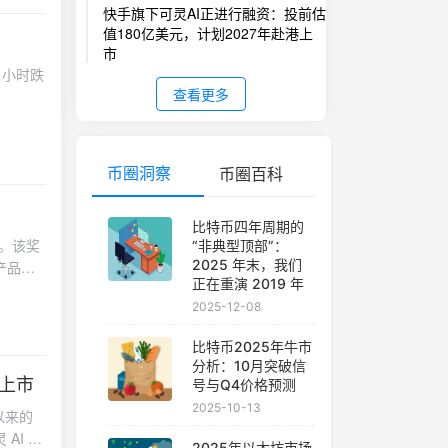
uid 上
快手旗下可灵AI正进行融资：投前估
值180亿美元，计划2027年赴港上
比加权测
市
rt）所
4 小时跌
。-
查看更多
发送消息
币圈洞察
币圈百科
比特币四年周期的
奖项。该奖
“非典型顶部”：
2025 年末，我们
产品创
正在重演 2019 年
印证了
2025-12-08
 发表题
础设
比特币2025年牛市
的方向
分析：10月突破信
传统金融
港上市
号与Q4价格预测
会。
2025-10-13
以来的
AI 目
2025年以太坊市场