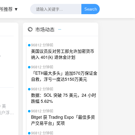
所推荐 ▼
Search
市场动态
96812 分钟前
美国议员反对劳工部允许加密货币
入
纳入 401(k) 退休金计划
96812 分钟前
「ETH最大多头」追加570万保证金
自救，浮亏一度达5150万美元
96812 分钟前
数据：SOL 突破 75 美元，24 小时
跌幅 5.62%
0 美
96812 分钟前
。账户浮亏
Bitget 获 Trading Expo「最佳多资
本金计
产交易平台」奖项
今晨
证金，合
96812 分钟前