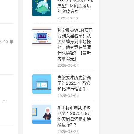
展望：区间震荡后
的突破信号
2025-10-10
孙宇晨被WLFI项目
方列入黑名单！从
 20 年
黑料缠身到市场操
控，他究竟在隐藏
什么秘密？【最新
内幕曝光】
2025-09-04
白银要冲历史新高
了？2025 年看它
和比特币谁更牛
2025-09-04
。
# 比特币周期顶峰
已至？2025年8月
惊天崩盘还是史诗
级反弹？？
0001。
2025-08-22