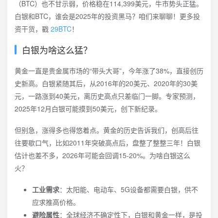
（BTC）也不甘示弱，价格稳在114,399美元，牛市势头正猛。
白银和BTC，谁会是2025年的投资黑马？咱们来聊聊！更多投
资干货，戳
29BTC
！
白银为啥这么猛？
黄金一直是贵金属市场的“带头大哥”，今年涨了38%，直接创历
史新高。白银紧随其后，从2016年的20美元、2020年的30美
元，一路涨到40美元，离历史高点只差临门一脚。专家预测，
2025年12月白银可能摸到50美元，创下新纪录。
但别急，涨得多也得悠着点。黄金的历史告诉我们，创高后往
往要歇口气，比如2011年突破高点后，盘整了整整三年！白银
估计也差不多，2026年可能会回调15-20%。为啥白银这么
火？
工业需求
：太阳能、电动车、5G设备都需要白银，供不
应求推高价格。
避险属性
：全球经济不确定性下，白银和黄金一样，是投