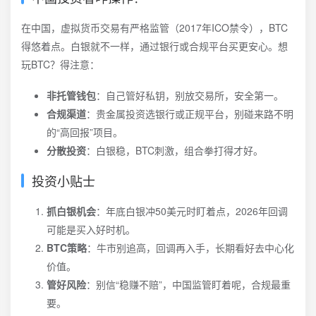
在中国，虚拟货币交易有严格监管（2017年ICO禁令），BTC
得悠着点。白银就不一样，通过银行或合规平台买更安心。想
玩BTC？得注意：
非托管钱包
：自己管好私钥，别放交易所，安全第一。
合规渠道
：贵金属投资选银行或正规平台，别碰来路不明
的“高回报”项目。
分散投资
：白银稳，BTC刺激，组合拳打得才好。
投资小贴士
抓白银机会
：年底白银冲50美元时盯着点，2026年回调
可能是买入好时机。
BTC策略
：牛市别追高，回调再入手，长期看好去中心化
价值。
管好风险
：别信“稳赚不赔”，中国监管盯着呢，合规最重
要。